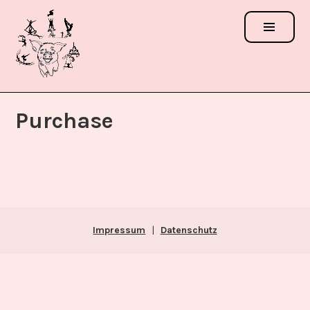
Zum
Inhalt
springen
ACROSCHWEINCHEN
FESTIVAL
Purchase
Impressum
|
Datenschutz