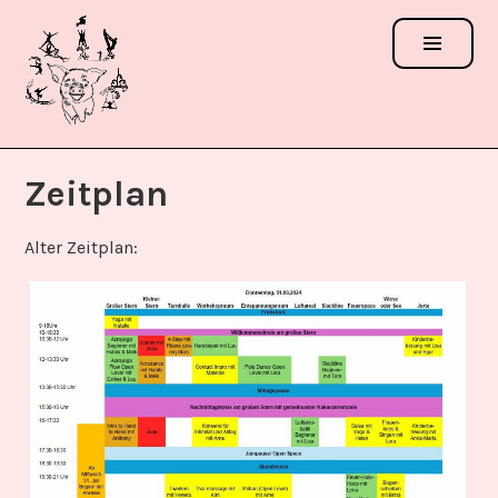
Zum
Inhalt
springen
ACROSCHWEINCHEN
FESTIVAL
Zeitplan
Alter Zeitplan: