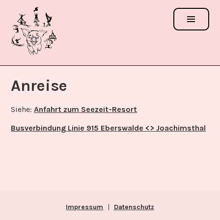
Zum
Inhalt
springen
ACROSCHWEINCHEN
FESTIVAL
Anreise
Siehe:
Anfahrt zum Seezeit-Resort
Busverbindung Linie 915 Eberswalde <> Joachimsthal
Impressum
|
Datenschutz