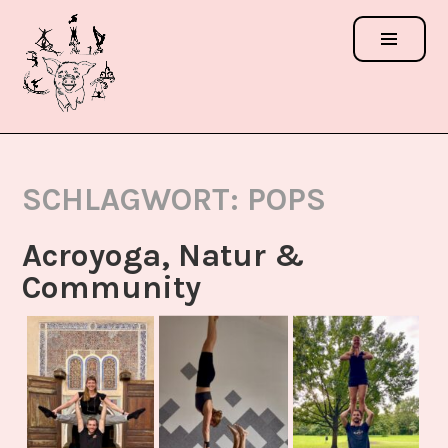
Zum
Inhalt
springen
ACROSCHWEINCHEN
FESTIVAL
SCHLAGWORT:
POPS
Acroyoga, Natur &
Community