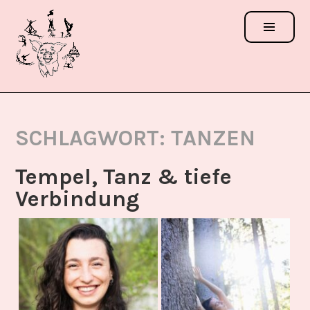
Zum
Inhalt
springen
ACROSCHWEINCHEN
FESTIVAL
SCHLAGWORT:
TANZEN
Tempel, Tanz & tiefe
Verbindung